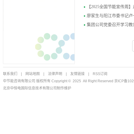
【2025全国节能宣传周】
廖家生与阳江市委书记卢
集团公司党委召开学习教育
联系我们
|
网站地图
|
法律声明
|
友情链接
|
RSS订阅
中节能咨询有限公司 版权所有 Copyright © 2025 All Right Reserved
京ICP备102
北京中恒电国际信息技术有限公司
制作维护